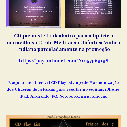
Clique neste Link abaixo para adquirir o
maravilhoso CD de Meditação Quântica Védica
Indiana parceladamente na promoção
https://pay.hotmart.com/N105796919S
E aqui o meu incrível CD Playlist .mp3 de Harmonização
dos Chacras de 13 Faixas para escutar no celular, iPhone,
iPad, Androide, PC, Notebook, na promoção