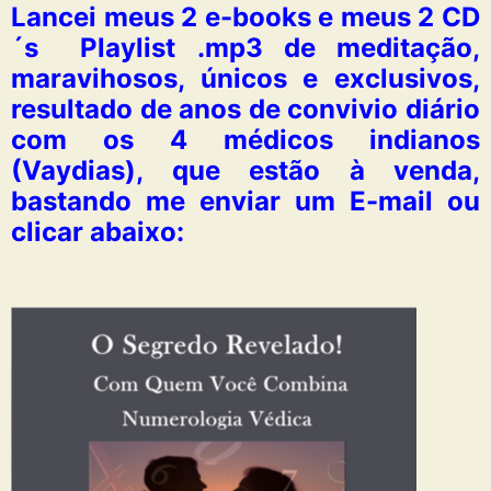
Lancei meus 2 e-books e meus 2 CD
´s Playlist .mp3 de meditação,
maravihosos, únicos e exclusivos,
resultado de anos de convivio diário
com os 4 médicos indianos
(Vaydias), que estão à venda,
bastando me enviar um E-mail ou
clicar abaixo: