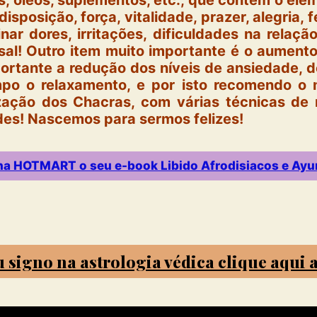
s, óleos, suplementos, etc., que contém o ele
isposição, força, vitalidade, prazer, alegria, 
ar dores, irritações, dificuldades na relação 
asal! Outro item muito importante é o aument
ortante a redução dos níveis de ansiedade, d
o o relaxamento, e por isto recomendo o m
ação dos Chacras, com várias técnicas de 
des! Nascemos para sermos felizes!
r na HOTMART o seu e-book Libido Afrodisiacos e Ayu
u signo na astrologia védica clique aqui