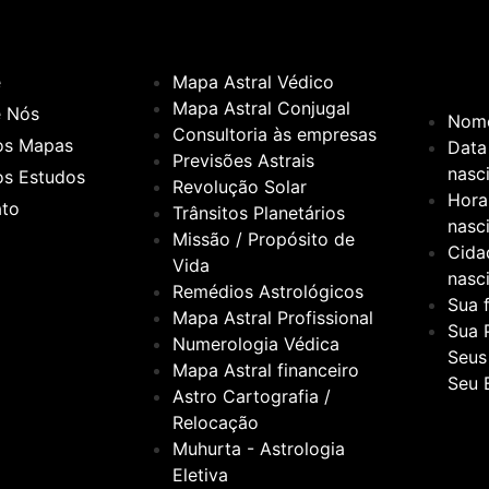
e
Mapa Astral Védico
Mapa Astral Conjugal
e Nós
Nom
Consultoria às empresas
os Mapas
Data
Previsões Astrais
nasc
s Estudos
Revolução Solar
Hora
ato
Trânsitos Planetários
nasc
Missão / Propósito de
Cida
Vida
nasc
Remédios Astrológicos
Sua 
Mapa Astral Profissional
Sua 
Numerologia Védica
Seus
Mapa Astral financeiro
Seu 
Astro Cartografia /
Relocação
Muhurta - Astrologia
Eletiva