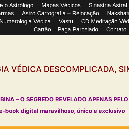
e o Astrólogo
Mapas Védicos
Sinastria Astral
ia Védica
armas
Astro Cartografia – Relocação
Nakshat
Numerologia Védica
Vastu
CD Meditação Véd
Cartão – Paga Parcelado
Contato
A VÉDICA DESCOMPLICADA, SI
INA – O SEGREDO REVELADO APENAS PELO
e-book digital maravilhoso, único e exclusivo