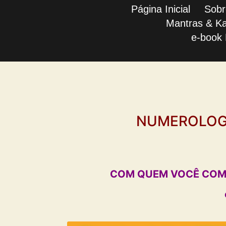
Página Inicial
Sobr
e-book Numerolog
Mantras & K
e-book 
NUMEROLOGI
COM QUEM VOCÊ COMB