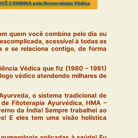
VOCÊ COMBINA pela Numerologia Védica
com quem você combina pelo dia ou
escomplicada, acessível à todas as
 e se relaciona contigo, de forma
iência Védica que fiz (1980 – 1981)
ólogo védico atendendo milhares de
 Ayurveda, o sistema tradicional de
 de Fitoterapia Ayurvédica, HMA –
erno da Índia! Sempre trabalhei ao
s! E eles tem uma visão holística
 numerologia aplicadas à saúde! Eu