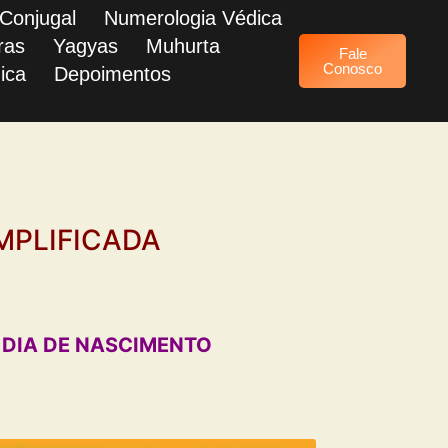
 Conjugal
Numerologia Védica
ras
Yagyas
Muhurta
Fale
Conosco
ica
Depoimentos
MPLIFICADA
 DIA DE NASCIMENTO