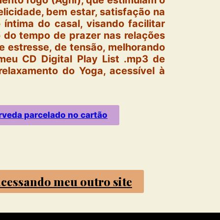
mento fogo (Agni), que estimulam o
felicidade, bem estar, satisfação na
íntima do casal, visando facilitar
o do tempo de prazer nas relações
e estresse, de tensão, melhorando
eu CD Digital Play List .mp3 de
relaxamento do Yoga, acessível à
rveda parcelado no cartão
 acessando meu outro site