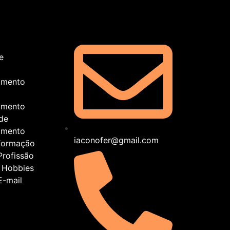
e
imento
imento
de
imento
iaconofer@gmail.com
formação
Profissão
 Hobbies
E-mail