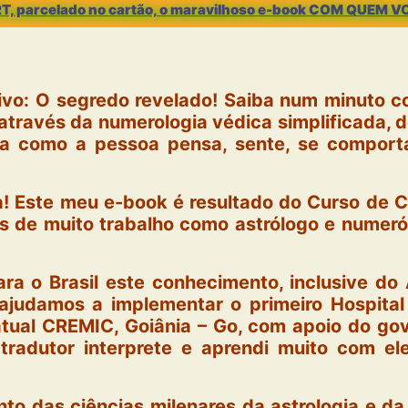
ART, parcelado no cartão, o maravilhoso e-book COM QUEM 
sivo: O segredo revelado! Saiba num minuto 
através da numerologia védica simplificada, d
a como a pessoa pensa, sente, se comporta
a! Este meu e-book é resultado do Curso de C
os de muito trabalho como astrólogo e numer
 para o Brasil este conhecimento, inclusive do
ajudamos a implementar o primeiro Hospital
 atual CREMIC, Goiânia – Go, com apoio do gov
radutor interprete e aprendi muito com ele
to das ciências milenares da astrologia e da