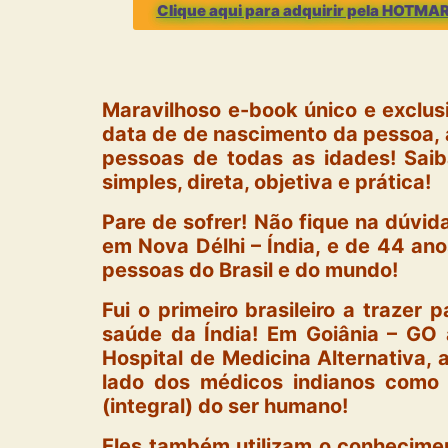
Clique aqui para adquirir pela HOTM
Maravilhoso e-book único e exclu
data de de nascimento da pessoa, 
pessoas de todas as idades! Saib
simples, direta, objetiva e prática!
Pare de sofrer! Não fique na dúvid
em Nova Délhi – Índia, e de 44 an
pessoas do Brasil e do mundo!
Fui o primeiro brasileiro a trazer
saúde da Índia! Em Goiânia – GO 
Hospital de Medicina Alternativa,
lado dos médicos indianos como t
(integral) do ser humano!
Eles também utilizam o conhecimen