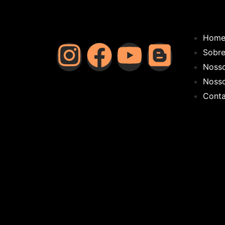
Hom
Sobr
Noss
Nosso
Cont